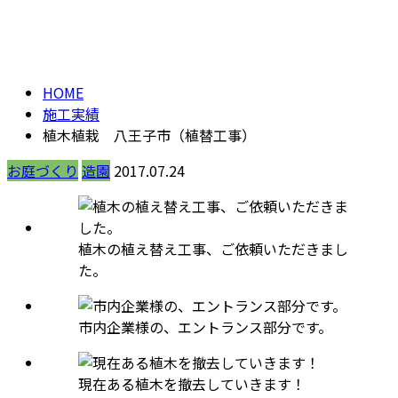
施工実績
メールフォーム
HOME
施工実績
植木植栽 八王子市（植替工事）
お庭づくり
造園
2017.07.24
植木の植え替え工事、ご依頼いただきまし
た。
市内企業様の、エントランス部分です。
現在ある植木を撤去していきます！